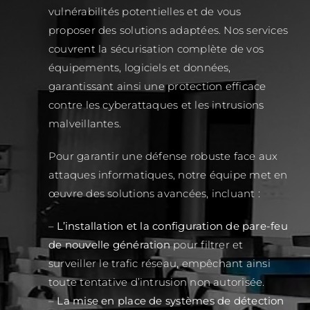
vulnérabilités potentielles et de vous
proposer des solutions adaptées. Nos services
couvrent la sécurisation complète de vos
équipements, logiciels et données,
garantissant ainsi une protection efficace
contre les cyberattaques et les intrusions
malveillantes.
Pour garantir une défense robuste face aux
attaques informatiques, notre équipe met en
œuvre des solutions avancées, incluant :
–
L’installation et la configuration de pare-feu
de nouvelle génération
pour filtrer et
surveiller le trafic réseau, empêchant ainsi
toute tentative d’intrusion non autorisée.
–
La mise en place de systèmes de détection