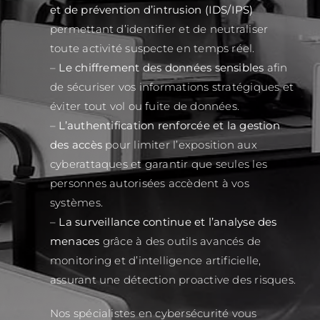
et de prévention d’intrusion (IDS/IPS)
permettant d’identifier et de neutraliser
toute activité suspecte en temps réel.
–
Le chiffrement des données sensibles
afin
de sécuriser vos informations stratégiques et
éviter tout vol ou fuite de données.
–
L’authentification renforcée et la gestion
des accès
pour limiter l’exposition aux
cyberattaques et garantir que seules les
personnes autorisées accèdent à vos
systèmes.
–
La surveillance continue et l’analyse des
menaces
grâce à des outils avancés de
monitoring et d’intelligence artificielle,
assurant une détection proactive des risques.
Nos spécialistes en cybersécurité vous