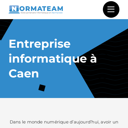
Passer
au
contenu
Entreprise
informatique à
Caen
Dans le monde numérique d’aujourd’hui, avoir un