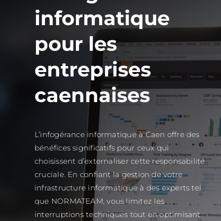
informatique
pour les
entreprises
caennaises
L’infogérance informatique à Caen offre des
bénéfices significatifs pour ceux qui
choisissent d’externaliser cette responsabilité
cruciale. En confiant la gestion de votre
infrastructure informatique à des experts tel
que NORMATEAM, vous limitez les
interruptions techniques tout en optimisant